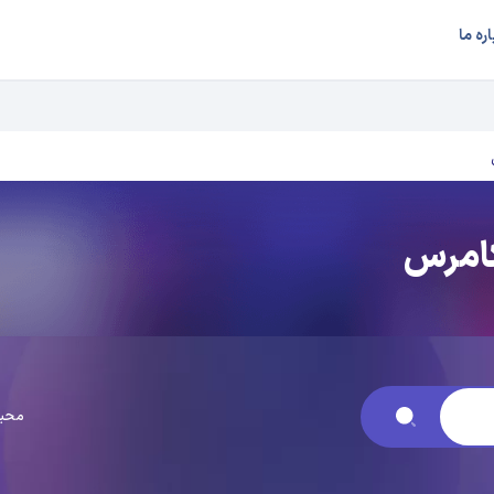
اره ما
امرس
محبو