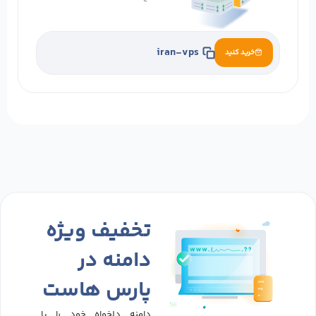
iran-vps
خرید کنید
تخفیف ویژه
دامنه در
پارس هاست
دامنه دلخواه خود را با