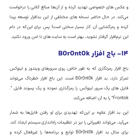
و عکس‌ های خصوصی تهدید کرده و از آن‌ها مبالغ کلانی را درخواست
می‌کند. در حال حاضر نسخه‌ های مختلفی از این بدافزار توسعه پیدا
کرده و رمزگشایی آن کار بسیار سختی است! پس برای این‌که در دام
این نرم‌افزار گرفتار نشوید، بهتر است به سایت‌ های نا امن ورود نکنید.
۱۴- باج افزار B0r0nt0k
باج افزار رمزنگاری که به‌ طور خاص روی سرورهای ویندوز و لینوکس
تمرکز دارد، بد افزار B0r0nt0k است. این باج افزار خطرناک می‌تواند
فایل‌ های یک سرور لینوکس را رمزگذاری نموده و یک پسوند فایل “.
Frontok” را به آن اضافه می‌کند.
این بد افزار علاوه بر این‌که تهدیدی برای لو رفتن فایل‌ها به شمار
می‌آید، می‌تواند تغییراتی را نیز در تنظیمات راه‌اندازی سیستم ایجاد کند.
برای مثال بد افزار B0r0nt0k توابع و برنامه‌ها را غیرفعال کرده و