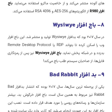
های آلوده منتشر می‌کند و از خاصیت ماکرو استفاده می‌نماید.
باج
افزار R980
از الگوریتم‌های AES-256 و RSA 4096 استفاده می‌کند.
۸- باج افزار Wysiwye
در سال ۲۰۱۷ بود که بدافزار Wysiwye تولید و منتشر شد. این باج افزار
وب را اسکن کرده تا بتواند RDP یا Remote Desktop Protocol
بدزدد و در شبکه پخش نماید.
باج افزار Wysiwye
نیز پس از رمزنگاری
فایل‌ها، از صاحبان سیستم طلب باج می‌کند!
۹- بد افزار Bad Rabbit
یکی از پرحمله‌ ترین سال‌ها، سال ۲۰۱۷ بوده که انتشار بدافزار Bad
Rabbit نیز مربوط به همین سال است. باج افزار خرگوش بد، بیشتر
سازمان‌ها و رسانه‌های روسی را مورد هدف قرار داده است. نصب این
باج افزار به این صورت انجام می‌شد که کاربر وارد یک سایت شده و