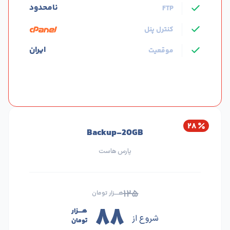
نامحدود
FTP
کنترل پنل
ایران
موقعیت
۲۸
Backup-20GB
پارس هاست
۱۲۵
هــــزار تومان
۸۸
هــــزار
شروع از
تومان