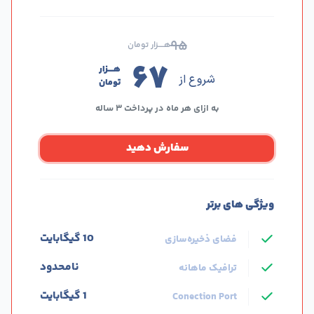
۹۵
هــــزار تومان
۶۷
هــــزار
شروع از
تومان
به ازای هر ماه در پرداخت ۳ ساله
سفارش دهید
ویژگی های برتر
10 گیگابایت
فضای ذخیره‌سازی
نامحدود
ترافیک ماهانه
1 گیگابایت
Conection Port