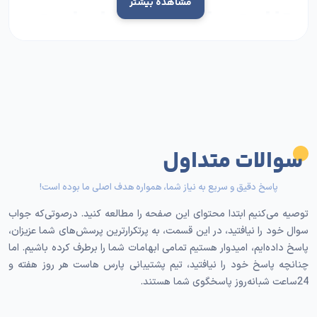
مشاهده بیشتر
تفاوت هاست بکاپ با هاست
معمولی
هاست بکاپ برخلاف هاست معمولی که برای نمایش سایت
به کاربران استفاده می‌شود، فقط برای
پشتیبان‌گیری امن
طراحی شده‌است. در این نوع میزبانی وب، تمرکز روی
امنیت، پایداری و نگهداری داده‌هاست، نه اجرای سایت.
سوالات متداول
بکاپ‌ها به‌طور معمول روی
سروری جداگانه
ذخیره می‌شوند
تا در صورت خرابی هاست اصلی، اطلاعات از بین نرود.
پاسخ دقیق و سریع به نیاز شما، همواره هدف اصلی ما بوده است!
چرا داشتن هاست بک آپ برای
توصیه می‌کنیم ابتدا محتوای این صفحه را مطالعه کنید. درصوتی‌که جواب
سوال خود را نیافتید، در این قسمت، به پرتکرارترین پرسش‌های شما عزیزان،
هر سایتی ضروری است؟
پاسخ داده‌ایم، امیدوار هستیم تمامی ابهامات شما را برطرف کرده باشیم. اما
چنانچه پاسخ خود را نیافتید، تیم پشتیبانی پارس هاست هر روز هفته و
24ساعت شبانه‌روز پاسخگوی شما هستند.
از دست رفتن اطلاعات می‌تواند به‌دلایل مختلفی اتفاق
بیفتد که مهمترین آن‌ها عبارتند از: