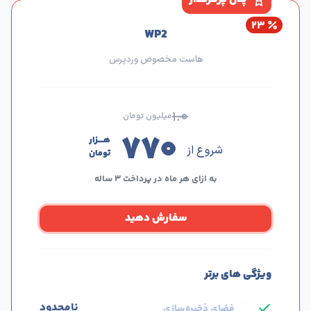
۲۳
WP2
هاست مخصوص وردپرس
۱.۰
میلیون تومان
۷۷۰
هــــزار
شروع از
تومان
به ازای هر ماه در پرداخت ۳ ساله
سفارش دهید
ویژگی های برتر
نامحدود
فضای ذخیره‌سازی