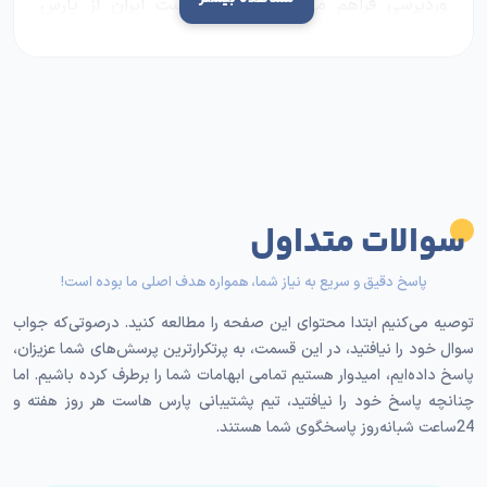
وردپرسی فراهم می‌کند. با تهیه هاست ایران از پارس
هاست، به سرعت بالا، امنیت قوی و پشتیبانی ۲۴/۷
دسترسی خواهید داشت. مهم‌ترین امکانات و ویژگی‌های
هاست وردپرس
پارس هاست عبارت‌اند از:
١. ترافیک ماهانه نامحدود
ترافیک ماهانه نامحدود امکان میزبانی تعداد زیادی
بازدیدکننده را بدون نگرانی از محدودیت پهنای باند فراهم
سوالات متداول
می‌کند. این ویژگی برای سایت‌هایی با بازدید بالا بسیار
مناسب است.
پاسخ دقیق و سریع به نیاز شما، همواره هدف اصلی ما بوده است!
توصیه می‌کنیم ابتدا محتوای این صفحه را مطالعه کنید. درصوتی‌که جواب
٢. کنترل پنل cPanel
سوال خود را نیافتید، در این قسمت، به پرتکرارترین پرسش‌های شما عزیزان،
پاسخ داده‌ایم، امیدوار هستیم تمامی ابهامات شما را برطرف کرده باشیم. اما
هاست وردپرس پارس هاست از کنترل پنل محبوب cPanel
چنانچه پاسخ خود را نیافتید، تیم پشتیبانی پارس هاست هر روز هفته و
استفاده می‌کند که به شما امکان مدیریت آسان و سریع وب
24ساعت شبانه‌روز پاسخگوی شما هستند.
سایت، ایمیل‌ها، دیتابیس‌ها و سایر منابع را می‌دهد.