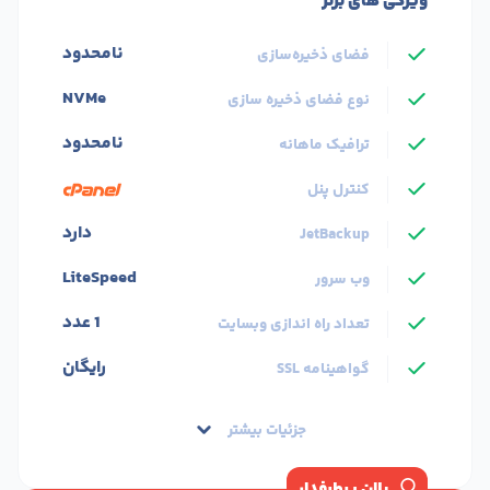
ویژگی های برتر
نامحدود
فضای ذخیره‌سازی
NVMe
نوع فضای ذخیره سازی
نامحدود
ترافیک ماهانه
کنترل پنل
دارد
JetBackup
LiteSpeed
وب سرور
1 عدد
تعداد راه اندازی وبسایت
رایگان
گواهینامه SSL
جزئیات بیشتر
پلان پرطرفدار