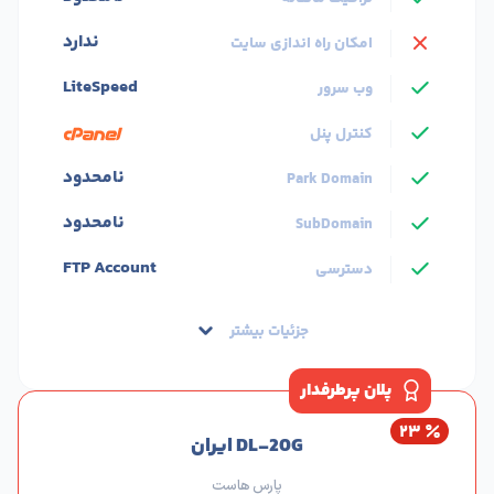
ندارد
امکان راه اندازی سایت
LiteSpeed
وب سرور
کنترل پنل
نامحدود
Park Domain
نامحدود
SubDomain
FTP Account
دسترسی
جزئیات بیشتر
پلان پرطرفدار
۲۳
DL-20G ایران
پارس هاست