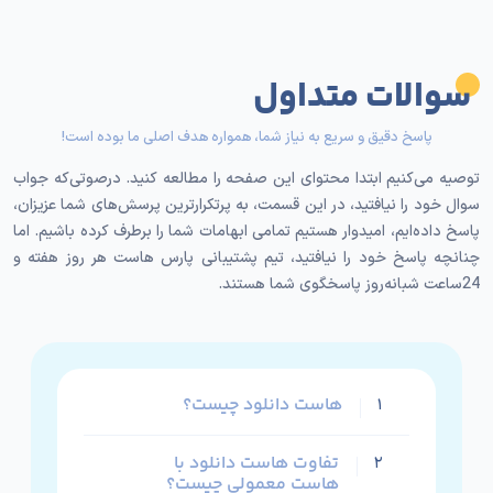
جغرافیایی به کاربران،
تاخیر بسیار کمتری
دارد و باعث
می‌شود فایل‌ها با
حداکثر سرعت ممکن
دانلود شوند. این
موضوع، هم تجربه کاربری را بهبود می‌بخشد و هم فشار روی
سوالات متداول
هاست اصلی سایت را کاهش می‌دهد.
پاسخ دقیق و سریع به نیاز شما، همواره هدف اصلی ما بوده است!
ویژگی‌های اصلی هاست دانلود پرسرعت پارس هاست
عبارتند از:
توصیه می‌کنیم ابتدا محتوای این صفحه را مطالعه کنید. درصوتی‌که جواب
سوال خود را نیافتید، در این قسمت، به پرتکرارترین پرسش‌های شما عزیزان،
ترافیک حجیم و اقتصادی مناسب سایت‌های پرترافیک
پاسخ داده‌ایم، امیدوار هستیم تمامی ابهامات شما را برطرف کرده باشیم. اما
سرعت دانلود بالا برای کاربران ایرانی
چنانچه پاسخ خود را نیافتید، تیم پشتیبانی پارس هاست هر روز هفته و
پایداری شبکه و آپ‌تایم بالا
24ساعت شبانه‌روز پاسخگوی شما هستند.
مناسب برای سایت دانلود فیلم، سریال و فایل‌های
حجیم
قیمت رقابتی و مقرون‌به‌صرفه
هاست دانلود چیست؟
۱
با
خرید هاست دانلود پرسرعت ایران
از پارس هاست،
خیالتان از بابت سرعت، هزینه و کیفیت سرویس کاملا
تفاوت هاست دانلود با
۲
راحت خواهد بود و می‌توانید روی رشد سایت دانلود خود
هاست معمولی چیست؟