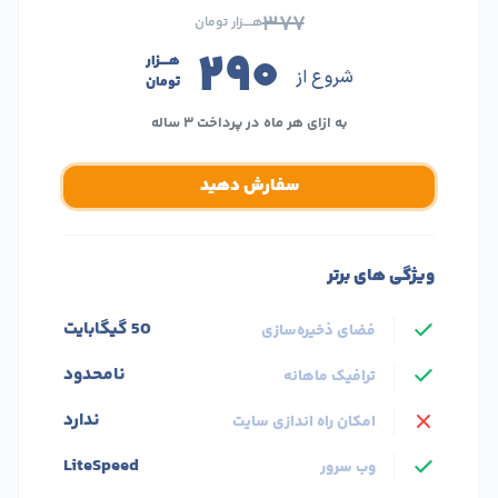
۳۷۷
هــــزار تومان
۲۹۰
هــــزار
شروع از
تومان
به ازای هر ماه در پرداخت ۳ ساله
سفارش دهید
ویژگی های برتر
50 گیگابایت
فضای ذخیره‌سازی
نامحدود
ترافیک ماهانه
ندارد
امکان راه اندازی سایت
LiteSpeed
وب سرور