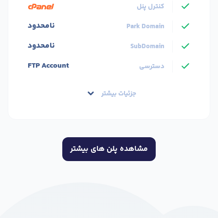
کنترل پنل
نامحدود
Park Domain
نامحدود
SubDomain
FTP Account
دسترسی
جزئیات بیشتر
مشاهده پلن های بیشتر