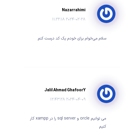
Nazarrahimi
۲۰۲۴-۰۲-۲۸ ۱۱:۲۲:۱۸
سلام می‌خوام برای خودم یک کد درست کنم
Jalil Ahmad GhafoorY
۲۰۲۴-۰۴-۰۹ ۱۲:۴۳:۲۸
می توانیم orcle و sql server را در xampp کار
کنیم