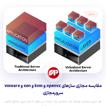
سرور
مقایسه مجازی سازهای openvz و kvm و xen و vmware
سرورمجازی
هر سرور مجازی توسط یک مجازی ساز ایجاد می شود تا هر سرور منابع خاص