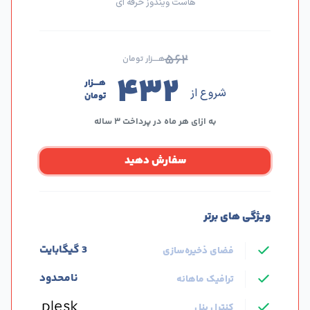
هاست ویندوز حرفه ای
۵۶۲
هــــزار تومان
۴۳۲
هــــزار
شروع از
تومان
به ازای هر ماه در پرداخت ۳ ساله
سفارش دهید
ویژگی های برتر
3 گیگابایت
فضای ذخیره‌سازی
نامحدود
ترافیک ماهانه
کنترل پنل