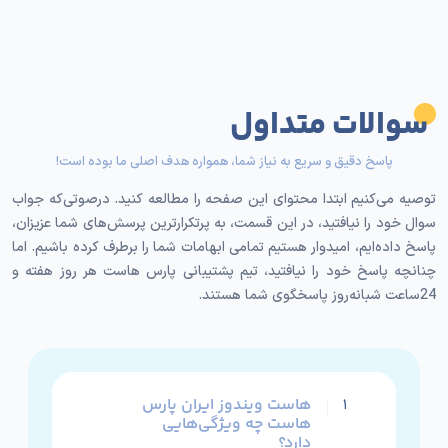
هاست ویندوز پارس هاست با پشتیبانی از زبان‌ها و
فریم‌ورک‌های مایکروسافت مانند ASP.NET و NET Core.
به شما امکان می‌دهد برنامه‌های پیشرفته و خاص خود را
به‌راحتی روی این هاست اجرا کنید.
سوالات متداول
٢. سرعت بالا و دسترسی پایدار
پاسخ دقیق و سریع به نیاز شما، همواره هدف اصلی ما بوده است!
توصیه می‌کنیم ابتدا محتوای این صفحه را مطالعه کنید. درصوتی‌که جواب
میزبانی هاست ویندوز پارس هاست روی سرورهای NVMe
سوال خود را نیافتید، در این قسمت، به پرتکرارترین پرسش‌های شما عزیزان،
انجام می‌شود که به‌معنای سرعت بارگذاری بسیار بالاست.
پاسخ داده‌ایم، امیدوار هستیم تمامی ابهامات شما را برطرف کرده باشیم. اما
این ویژگی در کنار آپ‌تایم بالای سرورها، به شما اطمینان
چنانچه پاسخ خود را نیافتید، تیم پشتیبانی پارس هاست هر روز هفته و
می‌دهد که وب‌سایت‌تان همیشه در دسترس باشد.
24ساعت شبانه‌روز پاسخگوی شما هستند.
٣. امنیت لایه‌ای و حفاظت پیشرفته
با هاست ویندوز ایران پارس هاست از سیستم‌های
پیشرفته امنیتی مانند فایروال، شناسایی فایل‌های مخرب و
هاست ویندوز ایران پارس
۱
هاست چه ویژگی‌هایی
به‌روزرسانی‌های منظم بهره‌مند می‌شوید. این سطح از
دارد؟