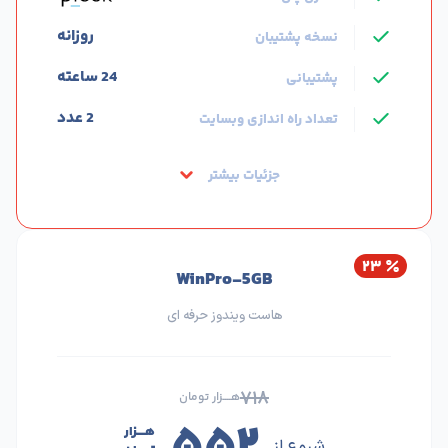
روزانه
نسخه پشتیبان
24 ساعته
پشتیبانی
2 عدد
تعداد راه اندازی وبسایت
جزئیات بیشتر
۲۳
WinPro-5GB
هاست ویندوز حرفه ای
۷۱۸
هــــزار تومان
۵۵۲
هــــزار
شروع از