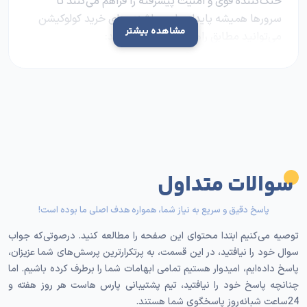
خنک‌کننده قوی و امنیت پیشرفته را فراهم می‌کنند تا
سرورها همیشه پایدار و امن باشند. برای
خرید کولوکیشن
مشاهده بیشتر
می‌توانید مطابق راهنمای زیر پیش بروید:
۱. تهیه سرور اختصاصی
کولوکیشن یا اجاره فضای سرور زمانی امکان‌پذیر است که
سخت‌افزار اختصاصی خود را تهیه کرده‌اید و به‌دنبال
دیتاسنتری برای نگهداری آن هستید؛ بنابراین، اولین گام در
زمان تهیه و استفاده از خدمات کولوکیشن،
خرید سرور
شخصی و متناسب با نیازتان است.
سوالات متداول
۲. انتخاب دیتاسنتر مناسب
پاسخ دقیق و سریع به نیاز شما، همواره هدف اصلی ما بوده است!
توصیه می‌کنیم ابتدا محتوای این صفحه را مطالعه کنید. درصوتی‌که جواب
پس از خرید سرور اختصاصی، باید دیتاسنتری انتخاب کنید
سوال خود را نیافتید، در این قسمت، به پرتکرارترین پرسش‌های شما عزیزان،
که به توقعات شما به‌خوبی پاسخ دهد. نحوه تامین امنیت
پاسخ داده‌ایم، امیدوار هستیم تمامی ابهامات شما را برطرف کرده باشیم. اما
فیزیکی کولوکیشن، میزان توسعه‌پذیری دیتاسنتر‌ها، نحوه
چنانچه پاسخ خود را نیافتید، تیم پشتیبانی پارس هاست هر روز هفته و
تامین برق، امکانات سیستم تهویه، گواهینامه‌ها، اتصالات
24ساعت شبانه‌روز پاسخگوی شما هستند.