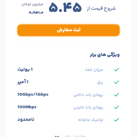
۵.۴۵
میلیون تومان
شروع قیمت از
مـــاهانـــه
ثبت سفارش
ویژگی های برتر
1 یونیت
میزان فضا
1 آمپر
برق
10Gbps/1Gbps
پهنای باند داخلی
100Mbps
پهنای باند خارجی
نامحدود
ترافیک ماهانه