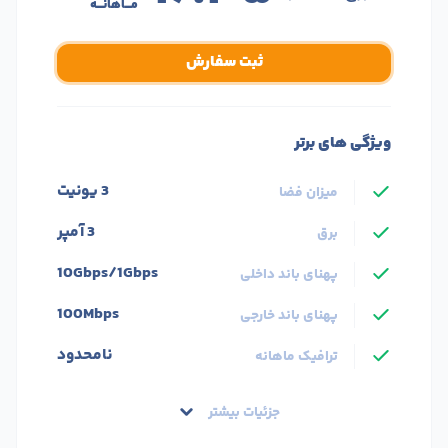
مـــاهانـــه
ثبت سفارش
ویژگی های برتر
3 یونیت
میزان فضا
3 آمپر
برق
10Gbps/1Gbps
پهنای باند داخلی
100Mbps
پهنای باند خارجی
نامحدود
ترافیک ماهانه
جزئیات بیشتر