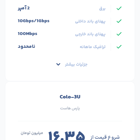
2 آمپر
برق
10Gbps/1Gbps
پهنای باند داخلی
100Mbps
پهنای باند خارجی
نامحدود
ترافیک ماهانه
جزئیات بیشتر
Colo-3U
پارس هاست
۱۶.۳۵
میلیون تومان
شروع قیمت از