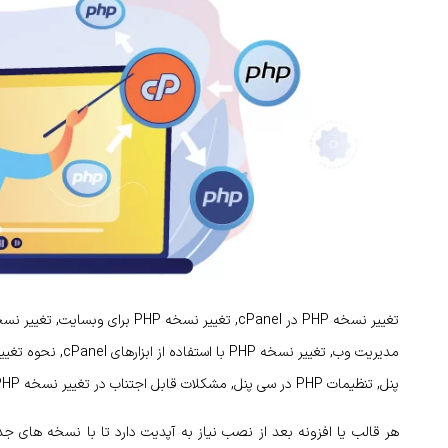
پنل, تنظیمات PHP در سی پنل, مشکلات قابل اجتناب در تغییر نسخه PHP در سی پنل