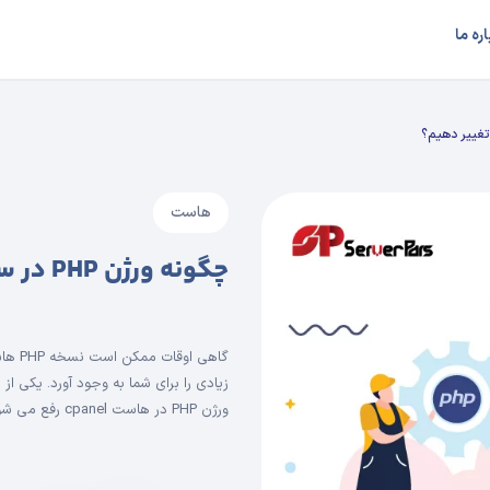
اره ما
هاست
چگونه ورژن PHP در سی پنل را تغییر دهیم؟
گاهی 
ورژن PHP در هاست cpanel رفع می شود. در […]