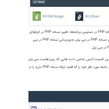
تغییر نسخه PHP در cPanel, تغییر نسخه PHP برای وبسایت, تغییر نسخه PHP در دسترسی برنامه‌ها, تغییر نسخه PHP در ابزارهای
مدیریت وب, تغییر نسخه PHP با استفاده از ابزارهای cPanel, نحوه تغییر نسخه PHP در سی پنل, به‌روزرسانی نسخه PHP در سی
دامنه
هایی که روی هاست سی پنل
خود تعریف کرده اید را خواهید دید. در این مرحله بایستی چک باکس کنار دامنه مورد نظر خود را که قصد ارتقا نسخه PHP دارید را در