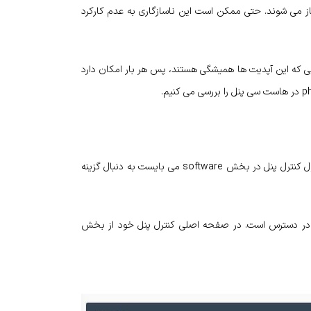
 خواهند بود و مشکل ساز می شوند. حتی ممکن است این ناسازگاری به عدم کارکرد
یی که این آپدیت ها همیشگی هستند، پس هر بار امکان دارد
۱- در مرحله اول شما باید وارد کنترل پنل هاست خود شوید. در صفحه اول کنترل پنل در بخش software می بایست به دنبال گزینه
بته در برخی هاست ها این بخش تحت عنوان select php version در دسترس است. در صفحه اصلی کنترل پنل خود از بخش