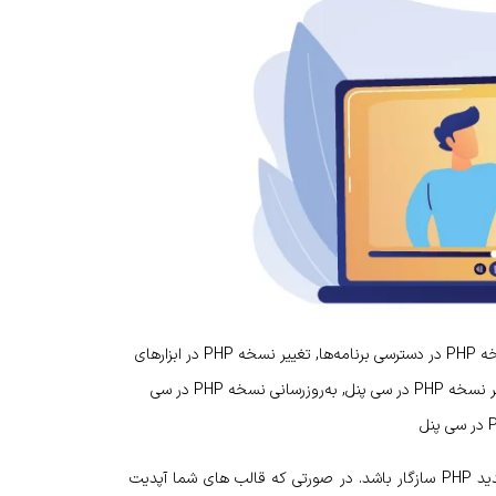
تغییر نسخه PHP در cPanel, تغییر نسخه PHP برای وبسایت, تغییر نسخه PHP در دسترسی برنامه‌ها, تغییر نسخه PHP در ابزارهای
مدیریت وب, تغییر نسخه PHP با استفاده از ابزارهای cPanel, نحوه تغییر نسخه PHP در سی پنل, به‌روزرسانی نسخه PHP در سی
هر قالب یا افزونه بعد از نصب نیاز به آپدیت دارد تا با نسخه های جدید PHP سازگار باشد. در صورتی که قالب های شما آپدیت