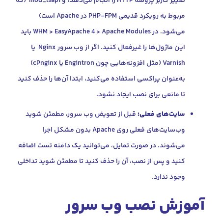
تغییر کاربر پروسه HTTP را انجام می‌دهد) و mod_lsapi (که
مربوط به رویکرد قدیمی PHP-FPM در Apache است)
می‌شود. در WHM > EasyApache 4 > Apache Modules باید
 ماژول‌ها را غیرفعال کنید. اگر از
وب سرور Nginx
یا
Varnish (مثل افزونه‌هایی چون Engintron یا cPnginx)
عنوان پراکسی استفاده می‌کنید، ابتدا آن‌ها را حذف کنید
مانعی برای نصب ایجاد نشود.
ت‌های فعلی:
قبل از تعویض وب سرور، مطمئن شوید
وب‌سایت‌های فعلی روی Apache بدون مشکل اجرا
شوند. در صورت تمایل، می‌توانید یک دامنه تست اضافه
د و پس از نصب، آن را حذف کنید تا مطمئن شوید تداخلی
د ندارد.
ش نصب وب سرور