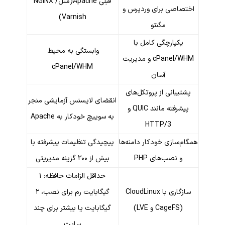
قبلی Apache(مثلNGINX /
اصی برای وردپرس و
Varnish)
مگنتو
کپارچگی کامل با
وابستگی به محیط
cPanel/WHM و مدیریت
cPanel/WHM
آسان
بانی از پروتکل‌های
انقضای لایسنس آزمایشی منجر
پیشرفته مانند QUIC و
به سوییچ خودکار به Apache
HTTP/3
سازی خودکار دامنه‌ها
پیچیدگی تنظیمات پیشرفته با
 نصب‌های PHP
بیش از ۲۰۰ گزینه مدیریتی
حداقل الزامات حافظه: ۱
سازگاری با CloudLinux
گیگابایت رم برای نصب، ۲
 و LVE)
گیگابایت یا بیشتر برای چند
سایت