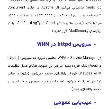
audit log) پشتیبانی می‌کند؛ اگر Apache در حالت Concurrent
تنظیم شده بود، برای ثبت لاگ‌ها در LiteSpeed باید به حالت Serial
سوئیچ کنید (به‌طور مثال دستور SecAuditLogType Serial را در
س httpd در WHM
در WHM > Service Manager مطمئن شوید که سرویس ( httpd
Apache تیک خورده باشد. در غیر این صورت، هنگام اعمال تنظیمات
LiteSpee،WHM خودکار راه‌اندازی مجدد نمی‌شود. (نگهداری حالت
 باعث می‌شود تنظیمات‌ جدید، سرویس لایت اسپید را
دازی کنند.)
ب‌یابی عمومی