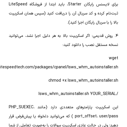
برای لایسنس رایگان Starter، باید ابتدا از فروشگاه LiteSpeed
رده و کد سریال آن را دریافت کنید (سپس همان اسکریپت
سریال رایگان اجرا کنید).
دیمی: اگر اسکریپت بالا به هر دلیل اجرا نشد، می‌توانید
ل نصب را دانلود کنید:
https://www.litespeedtech.com/packages/cpanel/lsws_whm_autoinst
chmod +x lsws_whm_autoinst
این اسکریپت پارامترهای متعددی دارد (مانند PHP_SUEXEC،
port_offset، user/pass ) که می‌توانید دلخواه یا پیش‌فرض قرار
 در حالت عادی اسکریپت سوالات را به‌صورت تعاملی از شما