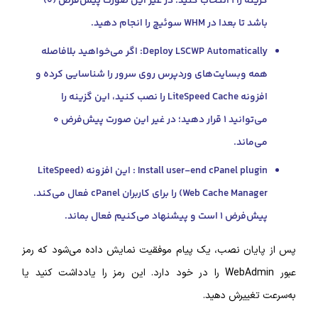
گزینه را ۱ انتخاب کنید؛ در غیر این صورت پیش‌فرض (۰)
بعدا در WHM سوئیچ را انجام دهید.
Deploy LSCWP Automatically: اگر می‌خواهید بلافاصله
 وبسایت‌های وردپرس روی سرور را شناسایی کرده و
افزونه LiteSpeed Cache را نصب کنید، این گزینه را
می‌توانید ۱ قرار دهید؛ در غیر این صورت پیش‌فرض ۰
ماند.
Install user-end cPanel plugin : این افزونه (LiteSpeed
Web Cache Manager) را برای کاربران cPanel فعال می‌کند.
ست و پیشنهاد می‌کنیم فعال بماند.
ان نصب، یک پیام موفقیت نمایش داده می‌شود که رمز
عبور WebAdmin را در خود دارد. این رمز را یادداشت کنید یا
غییرش دهید.