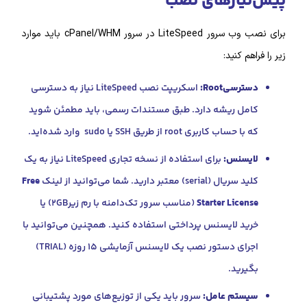
یازهای نصب
سرور LiteSpeed
در سرور cPanel/WHM باید موارد
 کنید:
سیRoot:
اسکریپت نصب LiteSpeed نیاز به دسترسی
ل ریشه دارد. طبق مستندات رسمی، باید مطمئن شوید
ب کاربری root از طریق SSH یا sudo وارد شده‌اید.
سنس:
برای استفاده از نسخه تجاری LiteSpeed نیاز به یک
serial) معتبر دارید. شما می‌توانید از لینک
Free
Starter Lice
(مناسب سرور تک‌دامنه با رم زیر۲GB) یا
د لایسنس پرداختی استفاده کنید. همچنین می‌توانید با
اجرای دستور نصب یک لایسنس آزمایشی ۱۵ روزه (TRIAL)
رید.
تم عامل:
سرور باید یکی از توزیع‌های مورد پشتیبانی