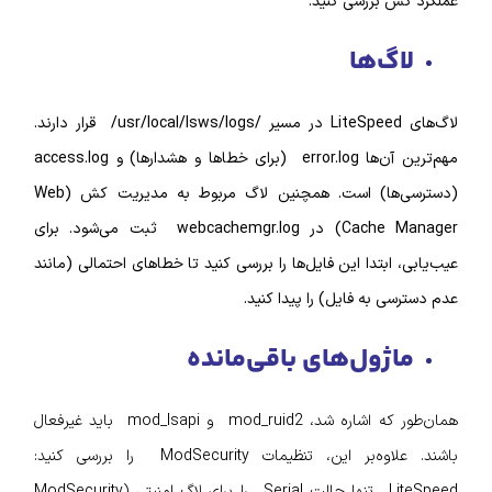
 بررسی کنید.
گ‌ها
لاگ‌های LiteSpeed در مسیر /usr/local/lsws/logs/ قرار دارند.
مهم‌ترین آن‌ها error.log (برای خطاها و هشدارها) و access.log
(دسترسی‌ها) است. همچنین لاگ مربوط به مدیریت کش (Web
Cache Manager) در webcachemgr.log ثبت می‌شود. برای
ابتدا این فایل‌ها را بررسی کنید تا خطاهای احتمالی (مانند
 به فایل) را پیدا کنید.
ژول‌های باقی‌مانده
همان‌طور که اشاره شد، mod_ruid2 و mod_lsapi باید غیرفعال
باشند. علاوه‌بر این، تنظیمات ModSecurity را بررسی کنید:
LiteSpeed تنها حالت Serial را برای لاگ امنیتی (ModSecurity