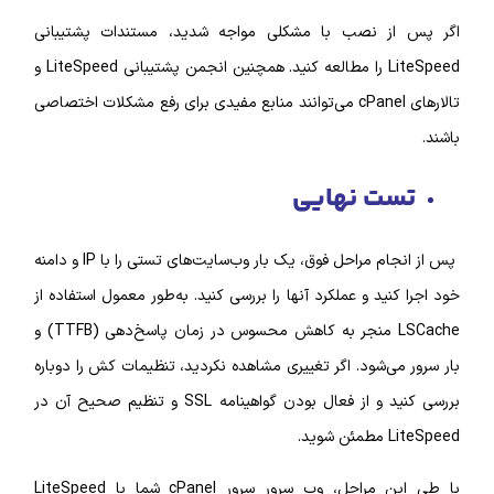
ز نصب با مشکلی مواجه شدید، مستندات پشتیبانی
LiteSpeed را مطالعه کنید. همچنین انجمن پشتیبانی LiteSpeed و
تالارهای cPanel می‌توانند منابع مفیدی برای رفع مشکلات اختصاصی
ت نهایی
پس از انجام مراحل فوق، یک بار وب‌سایت‌های تستی را با IP‌ و دامنه
نید و عملکرد آنها را بررسی کنید. به‌طور معمول استفاده از
LSCache منجر به کاهش محسوس در زمان پاسخ‌دهی (TTFB) و
ی‌شود. اگر تغییری مشاهده نکردید، تنظیمات کش را دوباره
بررسی کنید و از فعال بودن گواهینامه SSL و تنظیم صحیح آن در
د.
با طی این مراحل، وب سرور سرور cPanel شما با LiteSpeed