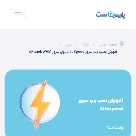
 اصلی
بلاگ
سرور
ب سرور LiteSpeed روی سرور cPanel/WHM