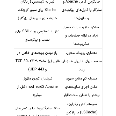
جایگزین کامل Apache و
نیاز به لایسنس (رایگان
 با فایل‌های پیکربندی
Starter برای سرور کوچک،
و ماژول‌ها
هزینه برای سرورهای بزرگتر)
د بالا و سرعت بسیار
نیاز به دسترسی روت SSH برای
د در ارائه صفحات و
نصب و پیکربندی
اسکریپت‌ها
اری رویداد محور،
باز بودن پورت‌های خاص در
برای کاربران همزمان
فایروال( TCP 80، ۴۴۳، ۷۰۸۰
زیاد
و UDP 443)
ف کم منابع سرور،
غیرفعال کردن ماژول
ان اجرای سایت‌های
mod_ruid2 Apache قبل از
ر با همان سخت‌افزار
سوئیچ
ستم کش یکپارچه
حذف جایگزین‌ها یا پراکسی‌های
(LSCache) با پلاگین