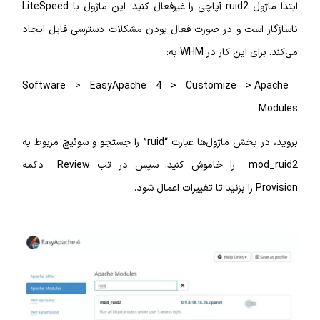
ابتدا ماژول ruid2 آپاچی را غیرفعال کنید؛ این ماژول با LiteSpeed
است و در صورت فعال بودن مشکلات دسترسی فایل ایجاد
ین کار در WHM به:
Software > EasyApache 4 > Customize > 
بروید، در بخش ماژول‌ها عبارت “ruid” را جستجو و سوئیچ مربوط به
mod_ruid2 را خاموش کنید. سپس در تب Review دکمه
د.