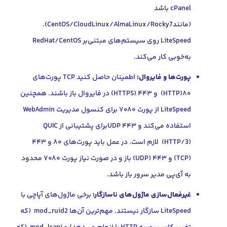
cPanel باشد
(مانندCentOS/CloudLinux/AlmaLinux/Rocky7).
LiteSpeed روی سیستم‌های مبتنی‌بر RedHat/CentOS
خوبی کار می‌کند.
ت‌ها و فایروال:
اطمینان حاصل کنید TCP پورت‌های
۸۰(HTTP) و ۴۴۳ (HTTPS) در فایروال باز باشند. همچنین
LiteSpeed از پورت ۷۰۸۰ برای کنسول مدیریت WebAdmin
استفاده می‌کند و ۴۴۳ UDPبرای پشتیبانی از QUIC
(HTTP/3) لازم است. در عمل باید پورت‌های ۸۰ و ۴۴۳
(TCP) و ۴۴۳ (UDP) باز و در صورت نیاز پورت ۷۰۸۰ محدود
آی‌پی مدیر سرور باز باشد.
فعال‌سازی ماژول‌های ناسازگار:
برخی ماژول‌های آپاچی با
LiteSpeed سازگار نیستند. مهم‌ترین آن‌ها mod_ruid2 (که