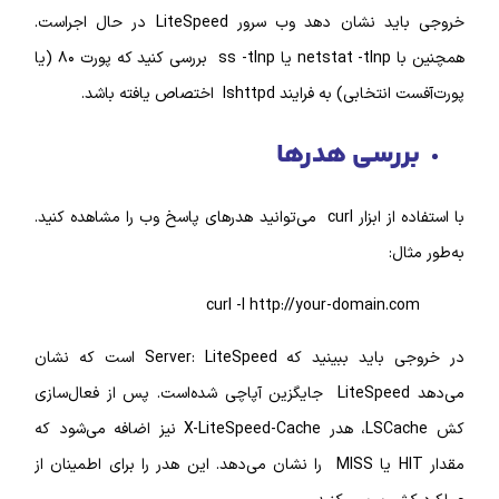
خروجی باید نشان دهد وب سرور LiteSpeed در حال اجراست.
همچنین با netstat -tlnp یا ss -tlnp بررسی کنید که پورت ۸۰ (یا
به فرایند lshttpd اختصاص یافته باشد.
رسی هدرها
با استفاده از ابزار curl می‌توانید هدرهای پاسخ وب را مشاهده کنید.
ل:
curl -I http://your-domain.
در خروجی باید ببینید که Server: LiteSpeed است که نشان
می‌دهد LiteSpeed جایگزین آپاچی شده‌است. پس از فعال‌سازی
کش LSCache، هدر X-LiteSpeed-Cache نیز اضافه می‌شود که
مقدار HIT یا MISS را نشان می‌دهد. این هدر را برای اطمینان از