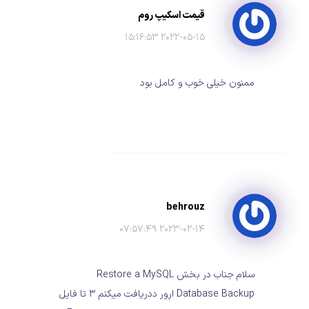
قیمت اسکیپ روم
۲۰۲۲-۰۵-۱۵ ۱۵:۱۶:۵۳
ممنون خیلی خوب و کامل بود
behrouz
۲۰۲۳-۰۲-۱۴ ۰۷:۵۷:۴۹
سلام جناب در بخش Restore a MySQL
Database Backup ارور ددریافت میکنم ۳ تا فایل