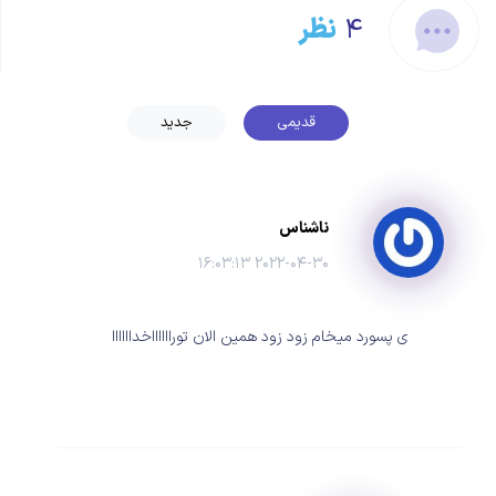
۴
نظر
قدیمی
جدید
ناشناس
۲۰۲۲-۰۴-۳۰ ۱۶:۰۳:۱۳
ی پسورد میخام زود زود همین الان تورااااااخداااااا