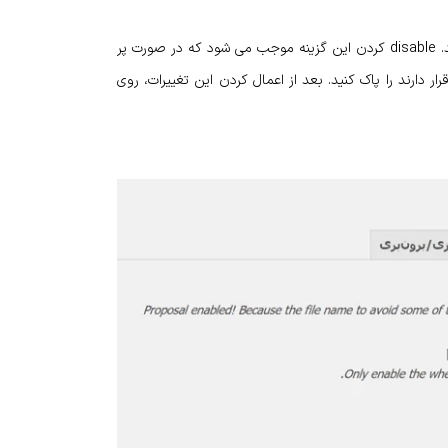
قسمت “Delete Auto build local file” را نیز روی “Disable” قرار دهید. disable کردن این گزینه موجب می شود که در صورت پر
دارند را پاک کنید. بعد از اعمال کردن این تغییرات، روی