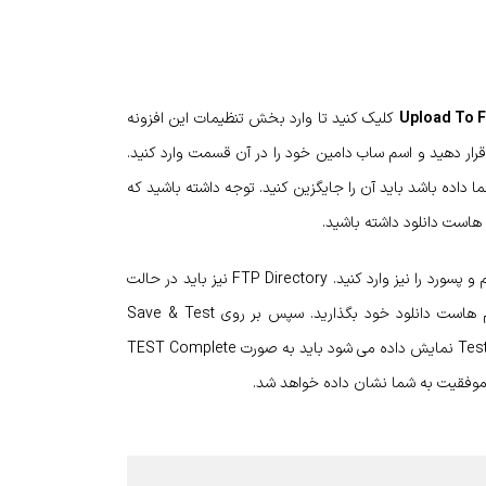
Upload To 
کلیک کنید تا وارد بخش تنظیمات این افزونه
ید. با ورود به صفحه افزونه بایستی بخش FTP HOST را روی FTP قرار دهید و اسم ساب ‌‌دامین خود را در آن قسمت وارد کنید.
ت عدد دیگری به شما داده باشد باید آن را جایگزین کنید. توجه داشته باشید که
 هاست دانلود داشته باشید.
در تب اول بایستی FTP Timeout را روی ۶۰ ثانیه قرار و پس ‌از آن یوزنیم و پسورد را نیز وارد کنید. FTP Directory نیز باید در حالت
پیش ‌فرض قرار دهید و در قسمت HTML Link URL را نیز همان اسم‌ هاست دانلود خود بگذارید. سپس بر روی Save & Test
Changes کلیک کنید. تمامی تست‌ هایی که برای شما در بخش Test Status نمایش داده می‌ شود باید به‌ صورت TEST Complete
گ موفقیت به شما نشان داده خواهد شد.