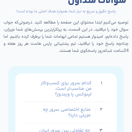
سوالات متداول
شکل می‌گیرد. محل قرارگیری سرور، مسیر ارتباطی کاربران با
سایت یا سرویس شما را تعیین می‌کند و به‌صورت مستقیم
پاسخ دقیق و سریع به نیاز شما، همواره هدف اصلی ما بوده است!
بر میزان سرعت، تاخیر و پایداری اثر می‌گذارد. خوب است
توصیه می‌کنیم ابتدا محتوای این صفحه را مطالعه کنید. درصوتی‌که جواب
بدانید که انتخاب درست دیتاسنتر، حتی از افزایش منابع
سوال خود را نیافتید، در این قسمت، به پرتکرارترین پرسش‌های شما عزیزان،
سخت‌افزاری هم مهم‌تر است!
پاسخ داده‌ایم، امیدوار هستیم تمامی ابهامات شما را برطرف کرده باشیم. اما
چنانچه پاسخ خود را نیافتید، تیم پشتیبانی پارس هاست هر روز هفته و
مزایای دیتاسنترهای داخل ایران عبارتند از:
24ساعت شبانه‌روز پاسخگوی شما هستند.
تاخیر کمتر برای کاربران داخلی و بارگذاری سریع‌تر
صفحات
مناسب وب‌سایت‌ها، فروشگاه‌ها و سرویس‌های با
مخاطب ایرانی
کدام سرور برای کسب‌وکار
۱
من مناسب‌تر است،
ارتباط پایدارتر در شبکه ملی و دسترسی سریع‌تر به
لینوکس یا ویندوز؟
کاربران داخل کشور
منابع اختصاصی سرور چه
۲
مزایای دیتاسنترهای خارج عبارتند از:
مزیتی دارد؟
کیفیت بالای شبکه بین‌الملل و مسیرهای ارتباطی
متنوع
چه تفاوتی بین سرور ایران
۳