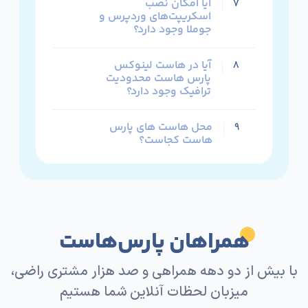
آیا امکان نصب
۷
اسکریپت‌های وردپرس و
این هاست تفاوت های شاخصی با هاست اشتراکی لینوکس
جوملا وجود دارد؟
ندارد. اما یکی از ویژگی های شاخص هاست پرسرعت حرفه
ای،
آیا در هاست لینوکس
۸
در فضای ذخیره سازی آن است. فضای ذخیره سازی این
پارس هاست محدودیت
ترافیک وجود دارد؟
هاست از نوع SSD و NVMe پرسرعت بوده همچنین تعداد
سایت
محل هاست های پارس
۹
هایی که روی سرور های هاست حرفه ای پشتیبانی می
هاست کجاست؟
شوند، کمتر است.
به همین دلیل به هاست حرفه ای، هاست پرسرعت نیز گفته
می شود. برای خرید هاست پرسرعت لینوکس می توانید با
کارشناسان فروش در تماس باشید تا مشاوره رایگان
دریافت کنید.
همراهان پارس‌هاست
با بیش از دو دهه همراهی و صد هزار مشتری راضی،
میزبان لحظات آنلاین شما هستیم