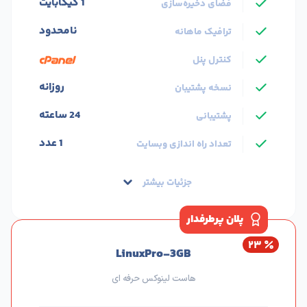
1 گیگابایت
فضای ذخیره‌سازی
نامحدود
ترافیک ماهانه
کنترل پنل
روزانه
نسخه پشتیبان
24 ساعته
پشتیبانی
1 عدد
تعداد راه اندازی وبسایت
جزئیات بیشتر
پلان پرطرفدار
۲۳
LinuxPro-3GB
هاست لینوکس حرفه ای