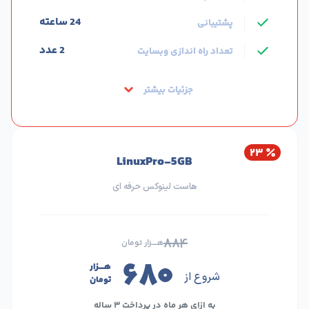
24 ساعته
پشتیبانی
2 عدد
تعداد راه اندازی وبسایت
جزئیات بیشتر
۲۳
LinuxPro-5GB
هاست لینوکس حرفه ای
۸۸۴
هــــزار تومان
۶۸۰
هــــزار
شروع از
تومان
به ازای هر ماه در پرداخت ۳ ساله