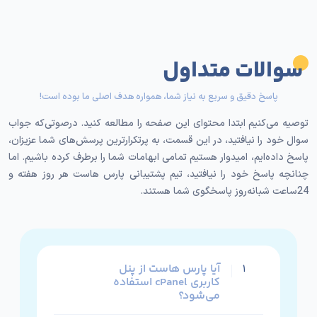
برای مثال:
تضمین بازگشت وجه در کل دوره سرویس برای اولین
سوالات متداول
بار در ایران
بک آپ گیری و امکان ریستور آن به صورت روزانه
پاسخ دقیق و سریع به نیاز شما، همواره هدف اصلی ما بوده است!
فضای ذخیره سازی SSD مجزا جهت وب سرورها و
سرور پایگاه داده
توصیه می‌کنیم ابتدا محتوای این صفحه را مطالعه کنید. درصوتی‌که جواب
سوال خود را نیافتید، در این قسمت، به پرتکرارترین پرسش‌های شما عزیزان،
امکان ارتقاء از سرویس های دیگر به سرویس هاست
پاسخ داده‌ایم، امیدوار هستیم تمامی ابهامات شما را برطرف کرده باشیم. اما
لینوکس حرفه ای
چنانچه پاسخ خود را نیافتید، تیم پشتیبانی پارس هاست هر روز هفته و
تضمین آپ تایم سرویس ها
24ساعت شبانه‌روز پاسخگوی شما هستند.
امکان DNS اختصاصی ( رایگان )
بازگشت هزینه طبق SLA در صورت عدم پایداری
تضمین شده و غیره.
هاست لینوکس حرفه ای نسبت به هاست لینوکس معمولی
آیا پارس هاست از پنل
۱
کاربری cPanel استفاده
امکانات بیشتری دارد. تعداد سایت هایی که روی سرور این
می‌شود؟
هاست میزبانی می شوند، بسیار کمتر از هاست لینوکس