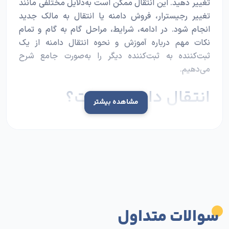
تغییر دهید. این انتقال ممکن است به‌دلایل مختلفی مانند
تغییر رجیسترار، فروش دامنه یا انتقال به مالک جدید
انجام شود. در ادامه، شرایط، مراحل گام به گام و تمام
نکات مهم درباره آموزش و نحوه
انتقال دامنه
از یک
ثبت‌کننده به ثبت‌کننده دیگر را به‌صورت جامع شرح
می‌دهیم.
انتقال دامنه چیست؟
مشاهده بیشتر
انتقال دامنه به یک شرکت دیگر به‌معنای جابه‌جایی مدیریت
و
خرید دامنه
از یک رجیسترار به رجیسترار دیگر یا تغییر
مالکیت دامنه است. این فرایند برای دامنه‌های بین‌المللی
مانند COM. شامل مراحلی از جمله دریافت کد انتقال (EPP
Code)، غیرفعال کردن قفل دامنه و ثبت درخواست انتقال
در شرکت جدید است.
سوالات متداول
آگاهی از قوانین و سیاست‌های هر دو شرکت
سرویس‌دهنده، به‌ویژه محدودیت‌هایی نظیر قفل ۶۰ روزه