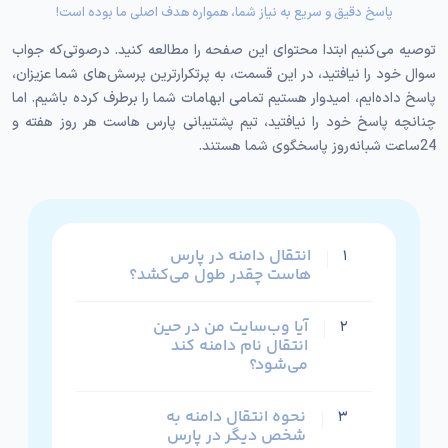
پاسخ دقیق و سریع به نیاز شما، همواره هدف اصلی ما بوده است!
دامنه پس از ثبت یا تغییر اطلاعات مالک و یا تمدید دامنه،
الزامی است. علاوه‌‌‌بر رعایت اصول امنیتی در فرایند انتقال
توصیه می‌کنیم ابتدا محتوای این صفحه را مطالعه کنید. درصوتی‌که جواب
دامنه، دقت در تنظیمات DNS و نیم‌سرورها ضرورت دارد تا
سوال خود را نیافتید، در این قسمت، به پرتکرارترین پرسش‌های شما عزیزان،
پاسخ داده‌ایم، امیدوار هستیم تمامی ابهامات شما را برطرف کرده باشیم. اما
از بروز هرگونه اختلال در دسترس‌پذیری وب‌سایت شما
چنانچه پاسخ خود را نیافتید، تیم پشتیبانی پارس هاست هر روز هفته و
جلوگیری شود.
24ساعت شبانه‌روز پاسخگوی شما هستند.
چه زمانی نیازمند انتقال
دامنه به هاست دیگر
هستیم؟
انتقال دامنه در پارس
۱
هاست چقدر طول می‌کشد؟
کاربران ممکن است به‌دلایل مختلفی تصمیم بگیرند
آیا وب‌سایت من در حین
۲
ثبت‌کننده دامنه خود را تغییر دهند. از جمله این دلایل
انتقال نام دامنه کند
می‌شود؟
می‌توانیم به هزینه‌های بالا، پشتیبانی ضعیف، عدم ارائه
خدمات کافی یا رابط کاربری پیچیده شرکت فعلی اشاره
نحوه انتقال دامنه به
۳
کنیم. علاوه‌بر این، ممکن است کاربران بخواهند تمامی
شخص دیگر در پارس
دامنه‌های خود را به یک شرکت متمرکز منتقل کنند تا