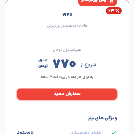
۲۳
WP2
هاست مخصوص وردپرس
۱.۰
میلیون تومان
۷۷۰
هــــزار
شروع از
تومان
به ازای هر ماه در پرداخت ۳ ساله
سفارش دهید
ویژگی های برتر
نامحدود
فضای ذخیره‌سازی