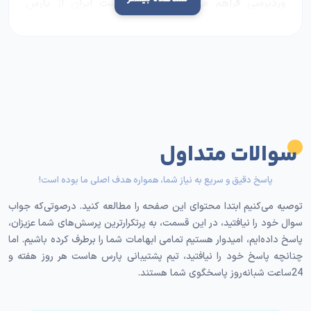
وردپرسی فراهم می‌کند. با تهیه هاست ایران از پارس
هاست، به سرعت بالا، امنیت قوی و پشتیبانی ۲۴/۷
دسترسی خواهید داشت. مهم‌ترین امکانات و ویژگی‌های
هاست وردپرس
پارس هاست عبارت‌اند از:
١. ترافیک ماهانه نامحدود
ترافیک ماهانه نامحدود امکان میزبانی تعداد زیادی
بازدیدکننده را بدون نگرانی از محدودیت پهنای باند فراهم
سوالات متداول
می‌کند. این ویژگی برای سایت‌هایی با بازدید بالا بسیار
مناسب است.
پاسخ دقیق و سریع به نیاز شما، همواره هدف اصلی ما بوده است!
توصیه می‌کنیم ابتدا محتوای این صفحه را مطالعه کنید. درصوتی‌که جواب
٢. کنترل پنل cPanel
سوال خود را نیافتید، در این قسمت، به پرتکرارترین پرسش‌های شما عزیزان،
پاسخ داده‌ایم، امیدوار هستیم تمامی ابهامات شما را برطرف کرده باشیم. اما
هاست وردپرس پارس هاست از کنترل پنل محبوب cPanel
چنانچه پاسخ خود را نیافتید، تیم پشتیبانی پارس هاست هر روز هفته و
استفاده می‌کند که به شما امکان مدیریت آسان و سریع وب
24ساعت شبانه‌روز پاسخگوی شما هستند.
سایت، ایمیل‌ها، دیتابیس‌ها و سایر منابع را می‌دهد.