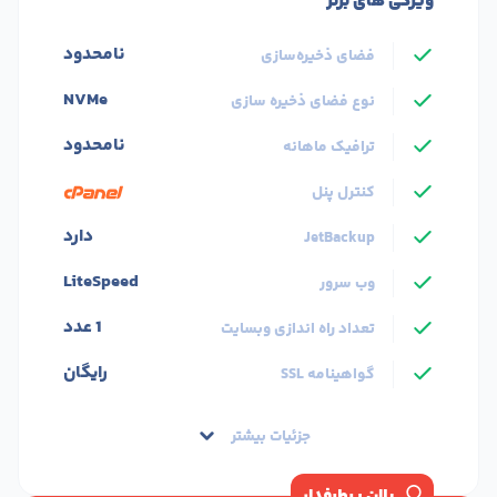
ویژگی های برتر
نامحدود
فضای ذخیره‌سازی
NVMe
نوع فضای ذخیره سازی
نامحدود
ترافیک ماهانه
کنترل پنل
دارد
JetBackup
LiteSpeed
وب سرور
1 عدد
تعداد راه اندازی وبسایت
رایگان
گواهینامه SSL
جزئیات بیشتر
پلان پرطرفدار