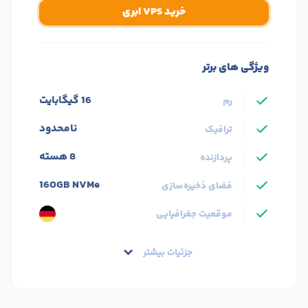
خرید VPS ابری
ویژگی های برتر
16 گیگابایت
رم
نامحدود
ترافیک
8 هسته
پردازنده
160GB NVMe
فضای ذخیره‌سازی
موقعیت جغرافیایی
جزئیات بیشتر