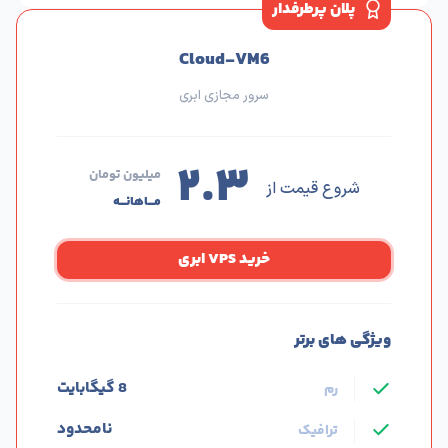
پلان پرطرفدار
Cloud-VM6
سرور مجازی ابری
۲.۳
میلیون تومان
شروع قیمت از
مـــاهانـــه
خرید VPS ابری
ویژگی های برتر
8 گیگابایت
رم
نامحدود
ترافیک