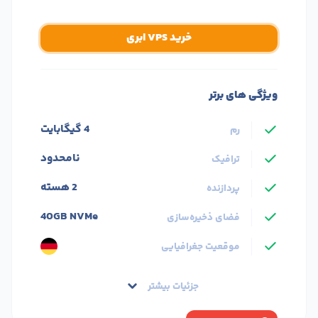
خرید VPS ابری
ویژگی های برتر
4 گیگابایت
رم
نامحدود
ترافیک
2 هسته
پردازنده
40GB NVMe
فضای ذخیره‌سازی
موقعیت جغرافیایی
جزئیات بیشتر