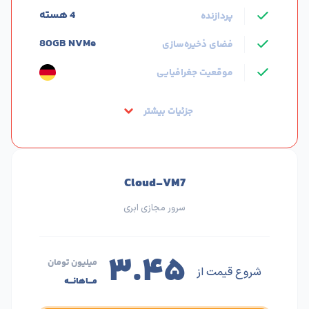
4 هسته
پردازنده
80GB NVMe
فضای ذخیره‌سازی
موقعیت جغرافیایی
جزئیات بیشتر
Cloud-VM7
سرور مجازی ابری
۳.۴۵
میلیون تومان
شروع قیمت از
مـــاهانـــه