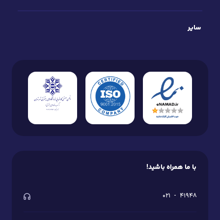
انعطاف‌پذیری بالا:
سرور لینوکس به شما این
امکان را می‌دهد که انواع وب‌سایت‌ها،
سایر
اپلیکیشن‌ها، پایگاه‌های داده و سرویس‌های
مختلف را بدون محدودیت اجرا و مدیریت کنید.
امنیت چندلایه و حفاظت پیشرفته:
بهره‌مندی از
فایروال هوشمند، شناسایی و مسدودسازی
تهدیدات مشکوک و به‌روزرسانی مستمر
سیستم‌های امنیتی، از سرور و اطلاعات شما در
برابر حملات رایج محافظت می‌کند.
امکان ارتقای آسان منابع:
با رشد وب‌سایت یا
اپلیکیشن، می‌توانید منابع سرور را متناسب با
نیاز خود افزایش دهید و بدون مهاجرت پیچیده
یا اختلال در سرویس، عملکرد مطلوب را حفظ
با ما همراه باشید!
کنید.
پشتیبانی از توزیع‌های مختلف لینوکس:
امکان نصب و
۰۲۱
-
۴۱۹۴۸
استفاده از توزیع‌های محبوب مانند Ubuntu، Debian،
CentOS و AlmaLinux متناسب با نیاز شما