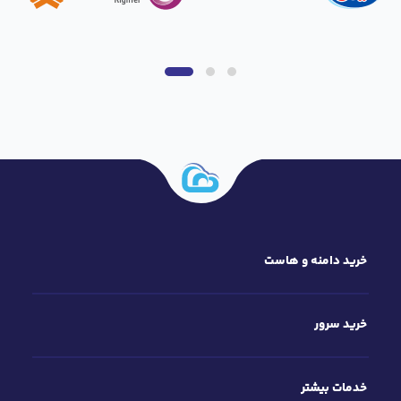
ابری قدرتمند و منابع اختصاصی، شرایطی را ایجاد می‌کند تا
بتوانید پروژه‌های خود را با سرعت و اطمینان بالایی
مدیریت کنید.
مهم‌ترین مزایای این سرویس عبارت‌اند از:
تحویل آنی سرور:
پس از ثبت سفارش، سرویس
شما در کوتاه‌ترین زمان ممکن آماده استفاده
خواهد بود و می‌توانید فعالیت خود را بدون
انتظار آغاز کنید.
دسترسی کامل Root:
امکان مدیریت کامل
سرور، نصب نرم‌افزارهای مورد نیاز و اعمال
خرید دامنه و هاست
تنظیمات اختصاصی متناسب با پروژه در اختیار
شما قرار دارد.
منابع اختصاصی و پایدار:
تمامی منابع
خرید سرور
تخصیص‌یافته شامل پردازنده، حافظه و فضای
ذخیره‌سازی به‌طور اختصاصی در اختیار شما قرار
می‌گیرد تا عملکردی پایدار را تجربه کنید.
خدمات بیشتر