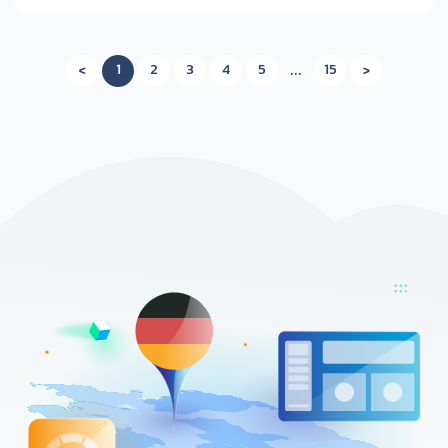
<
1
2
3
4
5
15
>
…