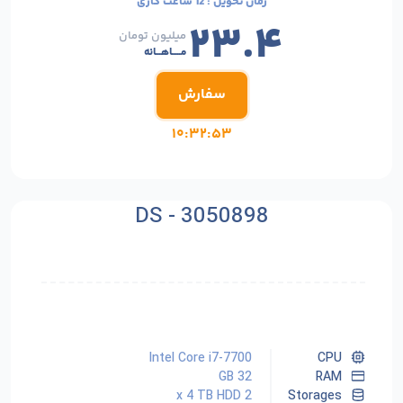
زمان تحویل :
12 ساعت کاری
۲۳.۴
میلیون تومان
مـــــاهـــانه
سفارش
۱۰:۳۲:۵۱
DS - 3050898
Intel Core i7-7700
CPU
32 GB
RAM
2 x 4 TB HDD
Storages