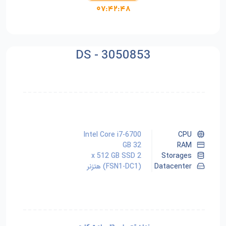
۰۷:۴۲:۴۶
DS - 3050853
Intel Core i7-6700
CPU
32 GB
RAM
2 x 512 GB SSD
Storages
Datacenter
(FSN1-DC1) هتزنر