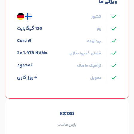
ویژگی ها
کشور
128 گیگابایت
رم
Core i9
پردازنده
2x 1.9TB NVMe
فضای ذخیره سازی
نامحدود
ترافیک ماهانه
4 روز کاری
تحویل
EX130
پارس هاست