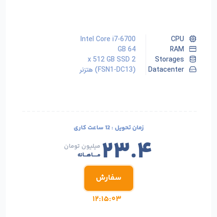
Intel Core i7-6700
CPU
64 GB
RAM
2 x 512 GB SSD
Storages
Datacenter
(FSN1-DC13) هتزنر
زمان تحویل :
12 ساعت کاری
۲۳.۴
میلیون تومان
مـــــاهـــانه
سفارش
۱۲:۱۵:۰۱