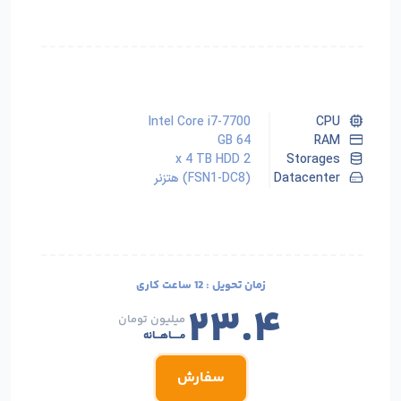
Intel Core i7-7700
CPU
64 GB
RAM
2 x 4 TB HDD
Storages
Datacenter
(FSN1-DC8) هتزنر
زمان تحویل :
12 ساعت کاری
۲۳.۴
میلیون تومان
مـــــاهـــانه
سفارش