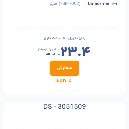
Datacenter
(FSN1-DC2) هتزنر
زمان تحویل :
12 ساعت کاری
۲۳.۴
میلیون تومان
مـــــاهـــانه
سفارش
۱۱:۵۲:۲۳
DS - 3051509