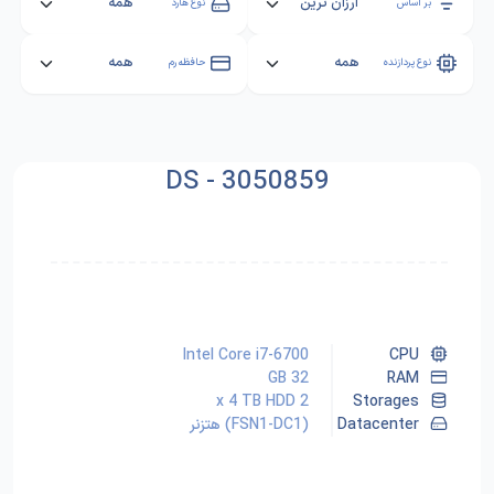
بر اساس
نوع هارد
نوع پردازنده
حافظه رم
DS - 3050859
Intel Core i7-6700
CPU
32 GB
RAM
2 x 4 TB HDD
Storages
Datacenter
(FSN1-DC1) هتزنر