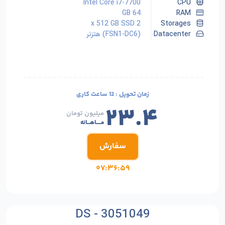
Intel Core i7-7700
CPU
64 GB
RAM
2 x 512 GB SSD
Storages
Datacenter
(FSN1-DC6) هتزنر
زمان تحویل :
12 ساعت کاری
۲۳.۴
میلیون تومان
مـــــاهـــانه
سفارش
۰۷:۳۶:۵۷
DS - 3051049