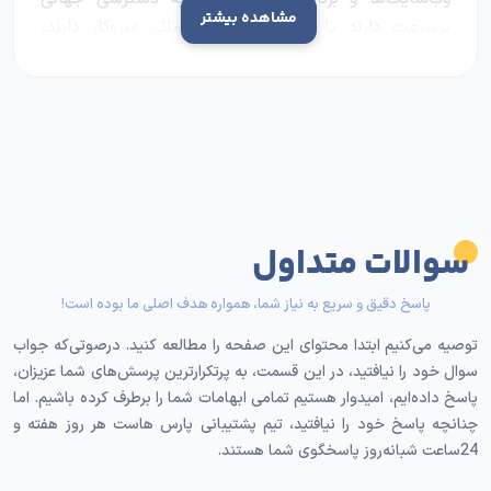
مشاهده بیشتر
پرسرعت دارند یا با مشتریان بین‌المللی سروکار دارند،
توصیه می‌کنیم.
از طرفی دیگر، خرید سرور اختصاصی ایران برای
کسب‌وکارهایی که صرفا روی مخاطب داخلی متمرکزند و به
سرعت بالا برای کاربران ایرانی و پرداخت آسان نیاز دارند،
مناسب است. در هر صورت، برای
خرید سرور
از هر نوعی که
باشد، ابتدا لازم است اطلاعات کاملی از هر دو داشته
باشید.
سوالات متداول
جدول زیر دیگاه روشنی از مقایسه این نوع سرورها به ما
پاسخ دقیق و سریع به نیاز شما، همواره هدف اصلی ما بوده است!
می‌دهد:
توصیه می‌کنیم ابتدا محتوای این صفحه را مطالعه کنید. درصوتی‌که جواب
سرور اختصاصی
سرور اختصاصی اروپا
ویژگی
سوال خود را نیافتید، در این قسمت، به پرتکرارترین پرسش‌های شما عزیزان،
ایران
(آلمان)
پاسخ داده‌ایم، امیدوار هستیم تمامی ابهامات شما را برطرف کرده باشیم. اما
محل
چنانچه پاسخ خود را نیافتید، تیم پشتیبانی پارس هاست هر روز هفته و
خارج از ایران
داخل ایران
24ساعت شبانه‌روز پاسخگوی شما هستند.
دیتاسنتر