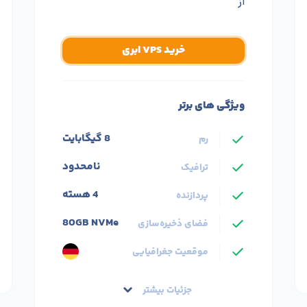
از
خرید VPS ابری
ویژگی های برتر
8 گیگابایت
رم
نامحدود
ترافیک
4 هسته
پردازنده
80GB NVMe
فضای ذخیره‌سازی
موقعیت جغرافیایی
جزئیات بیشتر