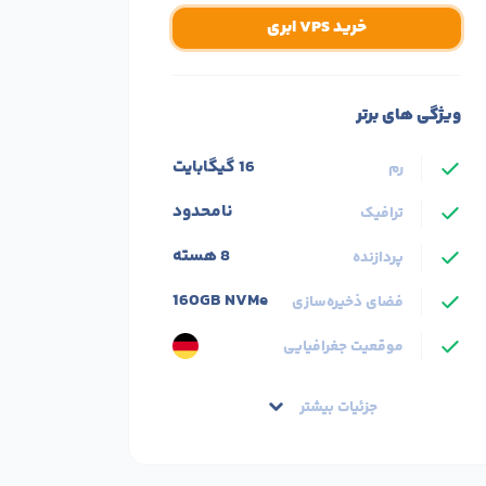
خرید VPS ابری
ویژگی های برتر
16 گیگابایت
رم
نامحدود
ترافیک
8 هسته
پردازنده
160GB NVMe
فضای ذخیره‌سازی
موقعیت جغرافیایی
جزئیات بیشتر