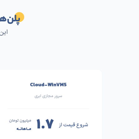
پلن‌ه
این
Cloud-WinVM5
سرور مجازی ابری
۱.۷
میلیون تومان
شروع قیمت از
مـــاهانـــه