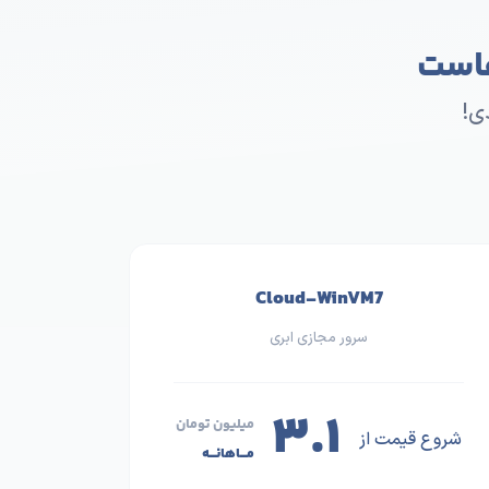
هاست
ی!
Cloud-WinVM7
سرور مجازی ابری
۳.۱
میلیون تومان
شروع قیمت از
مـــاهانـــه