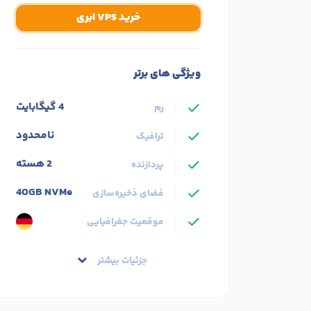
خرید VPS ابری
ویژگی های برتر
4 گیگابایت
رم
نامحدود
ترافیک
2 هسته
پردازنده
40GB NVMe
فضای ذخیره‌سازی
موقعیت جغرافیایی
جزئیات بیشتر