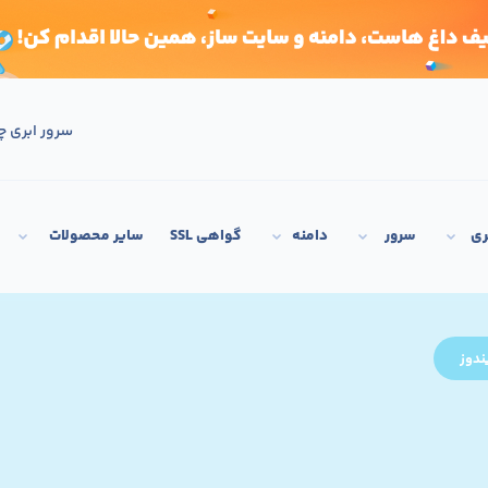
سرور ابری چ
ری
سرور
دامنه
گواهی SSL
سایر محصولات
ندوز