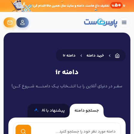
خرید دامنه
دامنه ir
دامنه ir
سفــر در دنیای آنلاین را بــا انـتـــخاب یــک دامـنـــــه شـــروع کـــن!
جستجو دامنه
پیشنهاد با Ai