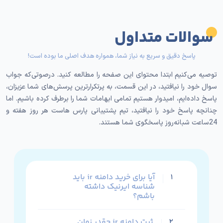
ارائه اطلاعات مالک است. این فرایند به کاربران اطمینان
می‌دهد که در صورت بروز هرگونه تخلف، امکان پیگیری
سوالات متداول
قانونی وجود دارد و همین شفافیت است که اعتماد
مخاطب ایرانی را جلب می‌کند.
پاسخ دقیق و سریع به نیاز شما، همواره هدف اصلی ما بوده است!
دسترسی به نام دامنه دلخواه:
به‌خاطر تقاضای کمتر نسبت
توصیه می‌کنیم ابتدا محتوای این صفحه را مطالعه کنید. درصوتی‌که جواب
به پسوندهای بین‌المللی مثل com، احتمال اینکه نام
سوال خود را نیافتید، در این قسمت، به پرتکرارترین پرسش‌های شما عزیزان،
موردنظر شما روی دامنه ir آزاد باشد بسیار بیشتر است؛
پاسخ داده‌ایم، امیدوار هستیم تمامی ابهامات شما را برطرف کرده باشیم. اما
یعنی می‌توانید دقیقا همان نامی را که می‌خواهید برای
چنانچه پاسخ خود را نیافتید، تیم پشتیبانی پارس هاست هر روز هفته و
برندتان ثبت کنید.
24ساعت شبانه‌روز پاسخگوی شما هستند.
هزینه کمتر:
هزینه ثبت و تمدید دامنه ir بسیار کمتر از
دامنه‌های بین‌المللی است؛ از این جهت انتخاب دامین ir
کاملا مقرون‌به‌صرفه خواهد بود.
آیا برای خرید دامنه ir باید
۱
شناسه ایرنیک داشته
مناسب برای فعالیت در بازار ایران:
اگر بخش عمده
باشم؟
مخاطبان یا مشتریان شما در ایران هستند، دامنه ir
می‌تواند انتخابی متناسب با بازار هدف شما باشد. این
ثبت دامنه ir چقدر زمان
۲