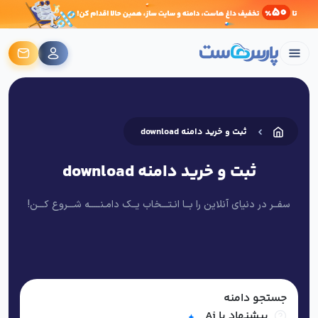
ثبت و خرید دامنه download
ثبت و خرید دامنه download
سفــر در دنیای آنلاین را بــا انـتـــخاب یــک دامـنـــــه شـــروع کـــن!
جستجو دامنه
پیشنهاد با Ai