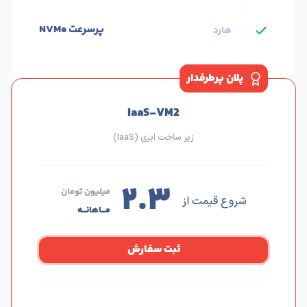
IaaS-VM2
زیر ساخت ابری (IaaS)
۲.۳
میلیون تومان
شروع قیمت از
مـــاهانـــه
ثبت سفارش
ویژگی های برتر
8 گیگابایت
رم
نامحدود
ترافیک