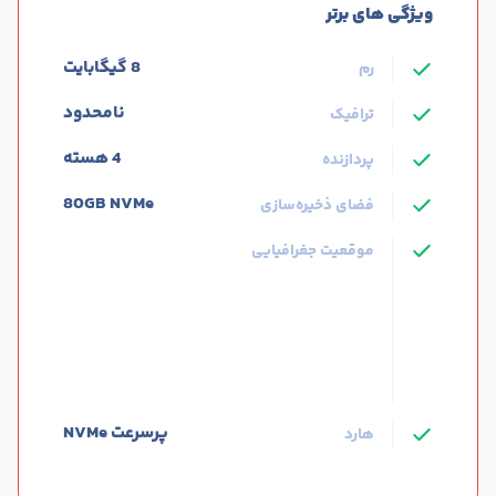
4 هسته
پردازنده
80GB NVMe
فضای ذخیره‌سازی
موقعیت جغرافیایی
پرسرعت NVMe
هارد
IaaS-VM3
زیر ساخت ابری (IaaS)
۳.۴۵
میلیون تومان
شروع قیمت از
مـــاهانـــه