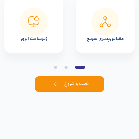
سوالات متداول
پاسخ دقیق و سریع به نیاز شما، همواره هدف اصلی ما بوده است!
توصیه می‌کنیم ابتدا محتوای این صفحه را مطالعه کنید. درصوتی‌که جواب
سوال خود را نیافتید، در این قسمت، به پرتکرارترین پرسش‌های شما عزیزان،
پاسخ داده‌ایم، امیدوار هستیم تمامی ابهامات شما را برطرف کرده باشیم. اما
چنانچه پاسخ خود را نیافتید، تیم پشتیبانی پارس هاست هر روز هفته و
24ساعت شبانه‌روز پاسخگوی شما هستند.