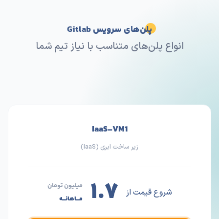
پلن‌های سرویس Gitlab
انواع پلن‌های متناسب با نیاز تیم شما
IaaS-VM1
زیر ساخت ابری (IaaS)
۱.۷
میلیون تومان
شروع قیمت از
مـــاهانـــه