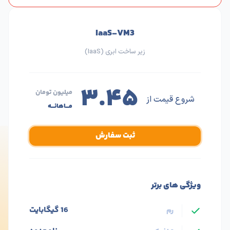
ثبت سفارش
ویژگی های برتر
16 گیگابایت
رم
نامحدود
ترافیک
8 هسته
پردازنده
160GB NVMe
فضای ذخیره‌سازی
موقعیت جغرافیایی
پرسرعت NVMe
هارد