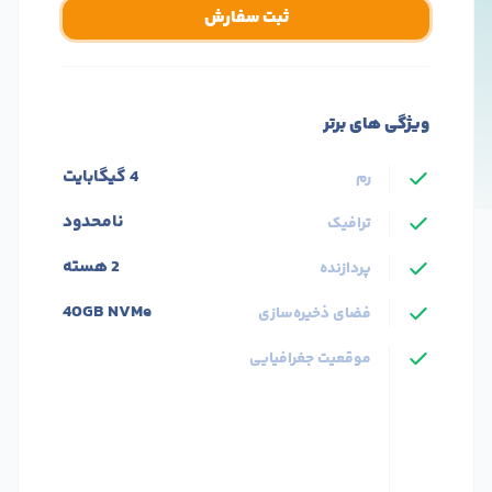
ثبت سفارش
ویژگی های برتر
4 گیگابایت
رم
نامحدود
ترافیک
2 هسته
پردازنده
40GB NVMe
فضای ذخیره‌سازی
موقعیت جغرافیایی
پرسرعت NVMe
هارد
پلان پرطرفدار