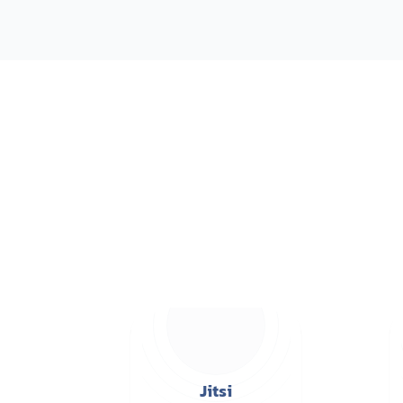
پرسرعت NVMe
هارد