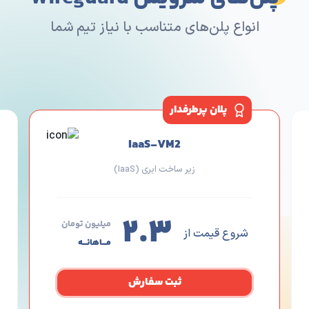
پلن‌های سرویس Wireguard
انواع پلن‌های متناسب با نیاز تیم شما
پلان پرطرفدار
IaaS-VM2
زیر ساخت ابری (IaaS)
۲.۳
میلیون تومان
شروع قیمت از
مـــاهانـــه