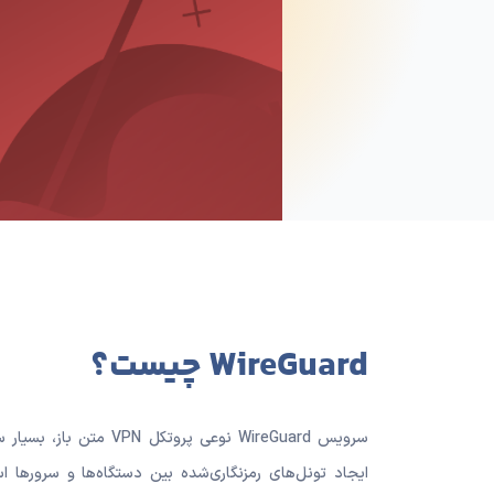
WireGuard چیست؟