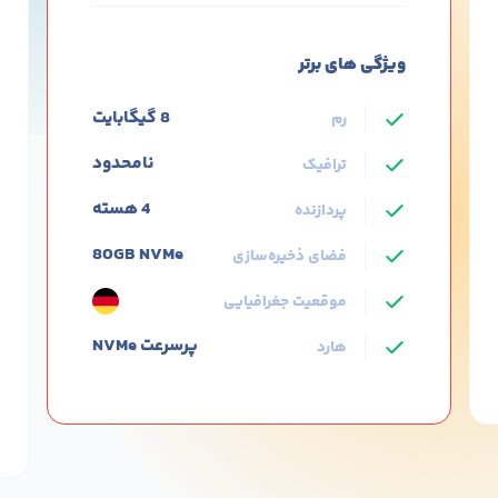
ثبت سفارش
ویژگی های برتر
8 گیگابایت
رم
نامحدود
ترافیک
4 هسته
پردازنده
80GB NVMe
فضای ذخیره‌سازی
موقعیت جغرافیایی
پرسرعت NVMe
هارد