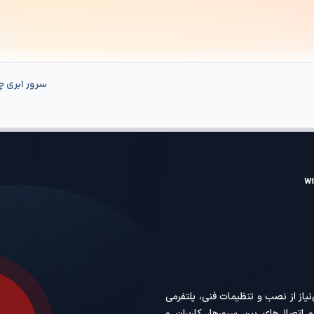
سرور ابری چ
ری
سرور
دامنه
گواهی SSL
سایر محصولات