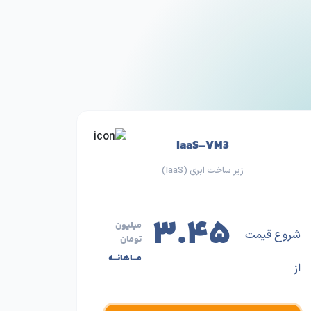
IaaS-VM3
زیر ساخت ابری (IaaS)
۳.۴۵
میلیون
شروع قیمت
تومان