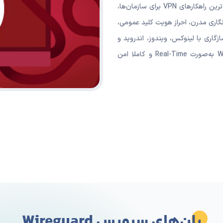
ل VPN متن باز، بسیار سریع و فوق‌العاده امن است که برای
ایجاد تونل‌های رمزنگاری‌شده بین دستگاه‌ها و سرورها استفاده می‌شود. WireGuard به‌لطف
ساختار مینیمال، سرعت بالا و پایداری عالی، یکی از محبوب‌ترین راهکارهای VPN برای سازمان‌ها،
گاری مدرن، احراز هویت کلید عمومی،
گاری با لینوکس، ویندوز، اندروید و
مک‌او‌اس پشتیبانی می‌کند. تمامی اتصال‌ها در WireGuard به‌صورت Real-Time و کاملا امن