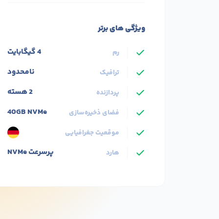
ثبت سفارش
ویژگی های برتر
4 گیگابایت
رم
نامحدود
ترافیک
2 هسته
پردازنده
40GB NVMe
فضای ذخیره‌سازی
موقعیت جغرافیایی
پرسرعت NVMe
هارد