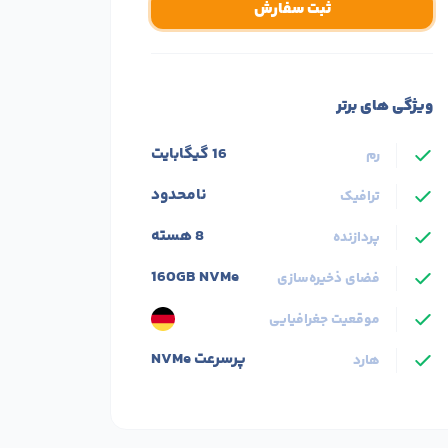
مـــاهانـــه
از
ثبت سفارش
ویژگی های برتر
16 گیگابایت
رم
نامحدود
ترافیک
8 هسته
پردازنده
160GB NVMe
فضای ذخیره‌سازی
موقعیت جغرافیایی