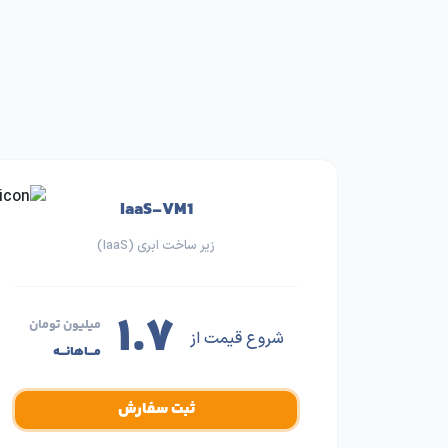
IaaS-VM1
زیر ساخت ابری (IaaS)
۱.۷
میلیون تومان
شروع قیمت از
مـــاهانـــه