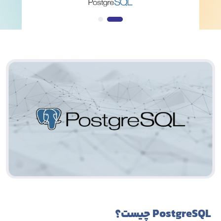
PostgreSQL چیست؟