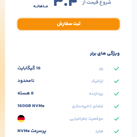
۳.۴
شروع قیمت از
مـــاهانـــه
ثبت سفارش
ویژگی های برتر
16 گیگابایت
رم
نامحدود
ترافیک
8 هسته
پردازنده
160GB NVMe
فضای ذخیره‌سازی
موقعیت جغرافیایی
پرسرعت NVMe
هارد