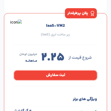
پلان پرطرفدار
IaaS-VM2
زیر ساخت ابری (IaaS)
۲.۲۵
میلیون تومان
شروع قیمت از
مـــاهانـــه
ثبت سفارش
ویژگی های برتر