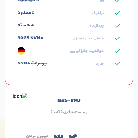
8 گیگابایت
رم
نامحدود
ترافیک
4 هسته
پردازنده
80GB NVMe
فضای ذخیره‌سازی
موقعیت جغرافیایی
پرسرعت NVMe
هارد
IaaS-VM3
زیر ساخت ابری (IaaS)
میلیون تومان