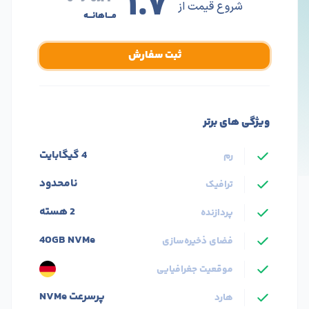
۱.۷
شروع قیمت از
مـــاهانـــه
ثبت سفارش
ویژگی های برتر
4 گیگابایت
رم
نامحدود
ترافیک
2 هسته
پردازنده
40GB NVMe
فضای ذخیره‌سازی
موقعیت جغرافیایی
پرسرعت NVMe
هارد